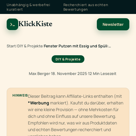
Unabhängig & werbefrei
Recherchiert aus echten
kuratiert
Bewertungen
KlickKiste
Newsletter
Start
/
DIY & Projekte
/
Fenster Putzen mit Essig und Spüli:…
DIY & Projekte
Max Berger
·
18. November 2025
·
12 Min Lesezeit
HINWEIS
Dieser Beitrag kann Affiliate-Links enthalten (mit
*Werbung
markiert). Kaufst du darüber, erhalten
wir eine kleine Provision — ohne Mehrkosten für
dich und ohne Einfluss auf unsere Bewertung.
Empfohlen wird nur, was wir aus Produktdaten
und echten Bewertungen recherchiert und