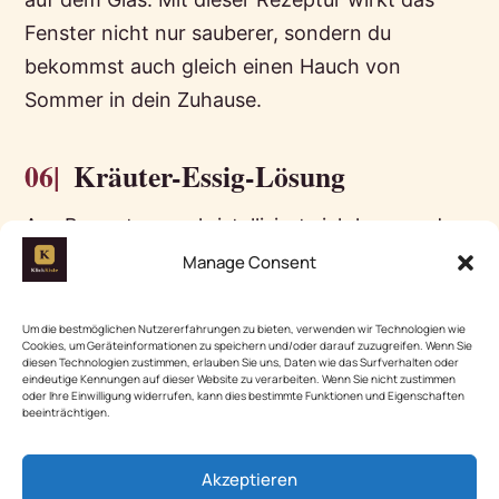
Fenster nicht nur sauberer, sondern du
bekommst auch gleich einen Hauch von
Sommer in dein Zuhause.
06|
Kräuter-Essig-Lösung
Aus Bewertungen kristallisiert sich heraus, dass
die Zugabe von frischen Kräutern wie Rosmarin
Manage Consent
oder Thymian zur Essiglösung den Duft beim
Fenster Putzen mit Essig und Spüli erheblich
Um die bestmöglichen Nutzererfahrungen zu bieten, verwenden wir Technologien wie
Cookies, um Geräteinformationen zu speichern und/oder darauf zuzugreifen. Wenn Sie
verbessert. Viele Nutzerinnen empfehlen, die
diesen Technologien zustimmen, erlauben Sie uns, Daten wie das Surfverhalten oder
eindeutige Kennungen auf dieser Website zu verarbeiten. Wenn Sie nicht zustimmen
Kräuter für mindestens eine Woche in der
oder Ihre Einwilligung widerrufen, kann dies bestimmte Funktionen und Eigenschaften
beeinträchtigen.
Lösung ziehen zu lassen, damit sich das Aroma
voll entfalten kann. Die frischen Noten
Akzeptieren
schaffen nicht nur eine angenehmere