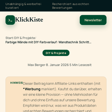
Unabhängig & werbefrei
Recherchiert aus echten
kuratiert
Bewertungen
KlickKiste
Newsletter
Start
/
DIY & Projekte
/
Farbige Wände mit DIY-Farbverlauf: Wandtechnik Schritt…
DIY & Projekte
Max Berger
·
8. Januar 2026
·
5 Min Lesezeit
HINWEIS
Dieser Beitrag kann Affiliate-Links enthalten (mit
*Werbung
markiert). Kaufst du darüber, erhalten
wir eine kleine Provision — ohne Mehrkosten für
dich und ohne Einfluss auf unsere Bewertung.
Empfohlen wird nur, was wir aus Produktdaten
und echten Bewertungen recherchiert und