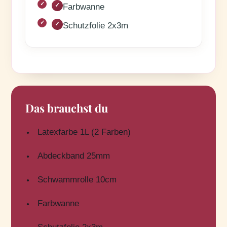
✓
Farbwanne
✓
Schutzfolie 2x3m
Das brauchst du
Latexfarbe 1L (2 Farben)
Abdeckband 25mm
Schwammrolle 10cm
Farbwanne