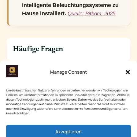
intelligente Beleuchtungssysteme zu
Hause installiert.
Quelle: Bitkom, 2025
Häufige Fragen
Manage Consent
Wie lange dauert es, einen
＋
Farbverlauf an einer Wand zu
Um die bestmöglichen Nutzererfahrungen zu bieten, verwenden wir Technologien wie
erstellen?
Cookies, um Geräteinformationen zu speichern und/oder darauf zuzugreifen. Wenn Sie
diesen Technologien zustimmen, erlauben Sie uns, Daten wie das Surfverhalten oder
eindeutige Kennungen auf dieser Website zu verarbeiten. Wenn Sie nicht zustimmen
Insgesamt solltest du etwa 3
oder Ihre Einwilligung widerrufen, kann dies bestimmte Funktionen und Eigenschaften
beeinträchtigen.
Stunden einplanen, einschließlich
Vorbereitungs- und
Akzeptieren
Trocknungszeiten.