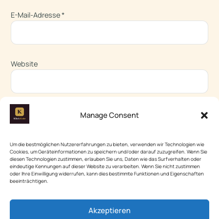
E-Mail-Adresse
*
Website
Name, E-Mail-Adresse und Website in diesem Browser für
Manage Consent
meinen nächsten Kommentar speichern.
Um die bestmöglichen Nutzererfahrungen zu bieten, verwenden wir Technologien wie
Cookies, um Geräteinformationen zu speichern und/oder darauf zuzugreifen. Wenn Sie
diesen Technologien zustimmen, erlauben Sie uns, Daten wie das Surfverhalten oder
eindeutige Kennungen auf dieser Website zu verarbeiten. Wenn Sie nicht zustimmen
oder Ihre Einwilligung widerrufen, kann dies bestimmte Funktionen und Eigenschaften
beeinträchtigen.
KlickKiste
Akzeptieren