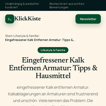
Unabhängig & werbefrei
Recherchiert aus echten
kuratiert
Bewertungen
KlickKiste
Newsletter
Start
/
Lifestyle & Familie
/
Eingefressener Kalk Entfernen Armatur: Tipps &…
Lifestyle & Familie
Eingefressener Kalk
Entfernen Armatur: Tipps &
Hausmittel
eingefressener Kalk entfernen Armatur:
Kalkablagerungen an Armaturen sind frustrierend
und unschön. Viele kennen das Problem: Die