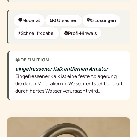
🟠
🛠
Moderat
🧩
3 Ursachen
5 Lösungen
⚡
Schnellfix dabei
👷
Profi-Hinweis
📖
DEFINITION
eingefressener Kalk entfernen Armatur
—
Eingefressener Kalk ist eine feste Ablagerung,
die durch Mineralien im Wasser entsteht und oft
durch hartes Wasser verursacht wird.
.