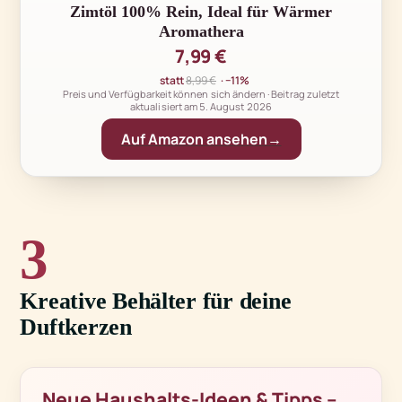
Zimtöl 100% Rein, Ideal für Wärmer
Aromathera
7,99 €
statt
8,99 €
· −11%
Preis und Verfügbarkeit können sich ändern · Beitrag zuletzt
aktualisiert am
5. August 2026
Auf Amazon ansehen
3
Kreative Behälter für deine
Duftkerzen
Neue Haushalts-Ideen & Tipps –