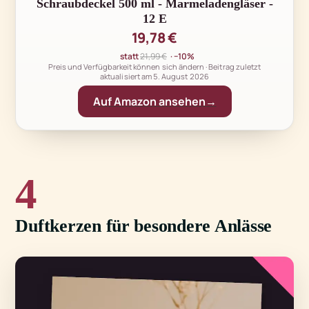
Schraubdeckel 500 ml - Marmeladengläser -
12 E
19,78 €
statt
21,99 €
· −10%
Preis und Verfügbarkeit können sich ändern · Beitrag zuletzt
aktualisiert am
5. August 2026
Auf Amazon ansehen
4
Duftkerzen für besondere Anlässe