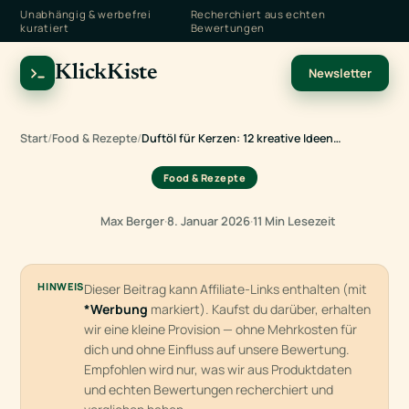
Unabhängig & werbefrei
Recherchiert aus echten
kuratiert
Bewertungen
KlickKiste
Newsletter
Start
/
Food & Rezepte
/
Duftöl für Kerzen: 12 kreative Ideen…
Food & Rezepte
Max Berger
·
8. Januar 2026
·
11 Min Lesezeit
HINWEIS
Dieser Beitrag kann Affiliate-Links enthalten (mit
*Werbung
markiert). Kaufst du darüber, erhalten
wir eine kleine Provision — ohne Mehrkosten für
dich und ohne Einfluss auf unsere Bewertung.
Empfohlen wird nur, was wir aus Produktdaten
und echten Bewertungen recherchiert und