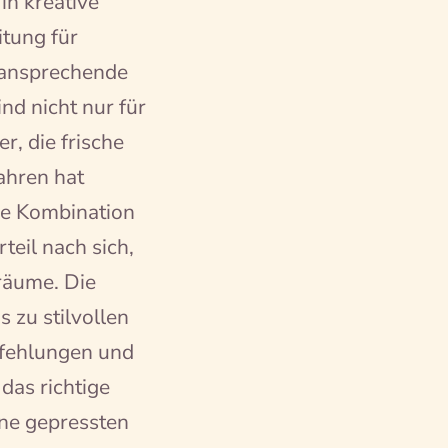
in kreative
tung für
d ansprechende
nd nicht nur für
r, die frische
ahren hat
ie Kombination
teil nach sich,
räume. Die
s zu stilvollen
pfehlungen und
das richtige
ne gepressten