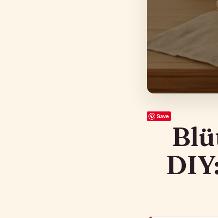
Save
Blü
DIY: