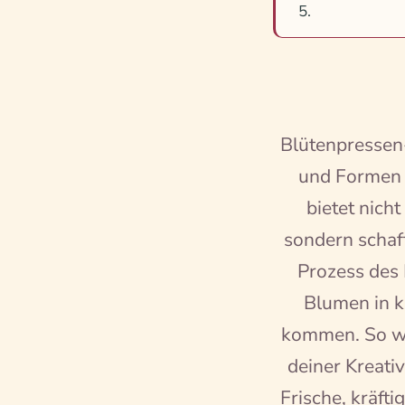
Blütenpressen-
und Formen 
bietet nich
sondern schaff
Prozess des 
Blumen in k
kommen. So wi
deiner Kreati
Frische, kräft