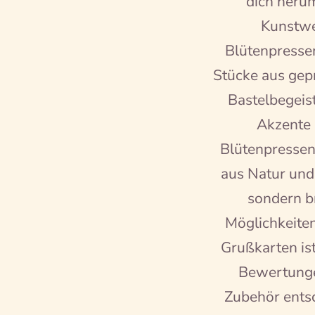
dich herum
Kunstwe
Blütenpressen
Stücke aus gepr
Bastelbegeist
Akzente 
Blütenpressen
aus Natur und 
sondern b
Möglichkeiten 
Grußkarten is
Bewertungen
Zubehör ents