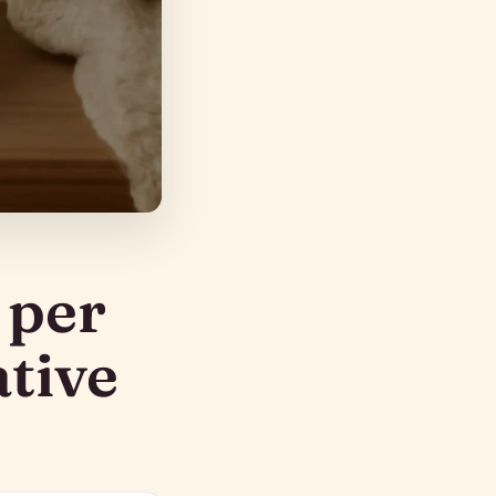
 per
ative