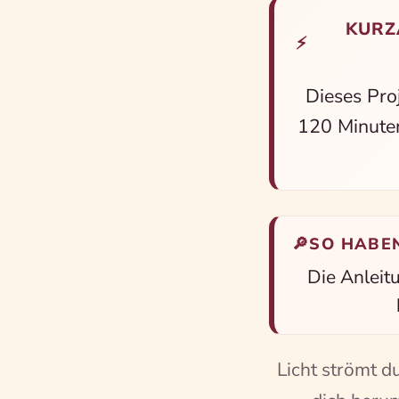
KURZ
⚡
Dieses Pro
120 Minuten
🔎
SO HABE
Die Anleit
Licht strömt d