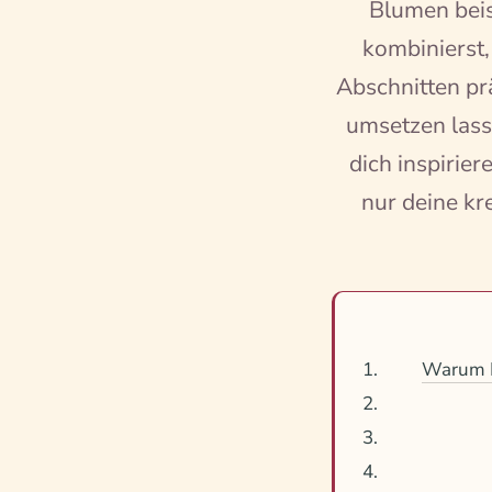
Blumen beis
kombinierst,
Abschnitten prä
umsetzen lass
dich inspirie
nur deine kr
Warum B