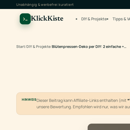
Unabhängig & werbefrei kuratiert
KlickKiste
DIY & Projekte
Tipps & V
Start
/
DIY & Projekte
/
Blütenpressen-Deko per DIY: 2 einfache +…
HINWEIS
Dieser Beitrag kann Affiliate-Links enthalten (mit
*
unsere Bewertung. Empfohlen wird nur, was wir a