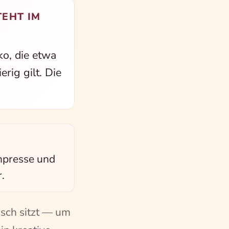
EHT IM
ko, die etwa
rig gilt. Die
npresse und
.
isch sitzt — um