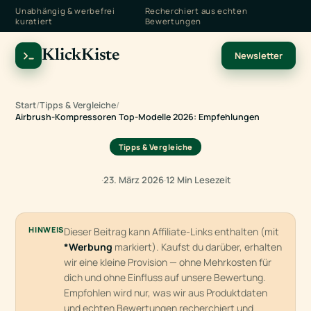
Unabhängig & werbefrei
Recherchiert aus echten
kuratiert
Bewertungen
KlickKiste
Newsletter
Start
/
Tipps & Vergleiche
/
Airbrush-Kompressoren Top-Modelle 2026: Empfehlungen
Tipps & Vergleiche
·
23. März 2026
·
12 Min Lesezeit
HINWEIS
Dieser Beitrag kann Affiliate-Links enthalten (mit
*Werbung
markiert). Kaufst du darüber, erhalten
wir eine kleine Provision — ohne Mehrkosten für
dich und ohne Einfluss auf unsere Bewertung.
Empfohlen wird nur, was wir aus Produktdaten
und echten Bewertungen recherchiert und