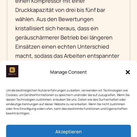
einen Kompressor mit einer
Druckkapazität von drei bis fünf bar
wählen. Aus den Bewertungen
kristallisiert sich heraus, dass ein
geräuschärmerer Betrieb bei längeren
Einsätzen einen echten Unterschied
macht, sodass das Arbeiten entspannter
wird. Achte darauf, dass das Gerät über
Manage Consent
eine gute Luftfilterung verfügt — gerade
bei feinen Arbeiten ist saubere Luft
Um die bestmöglichen Nutzererfahrungen zu bieten, verwenden wir Technologien wie
entscheidend für ein perfektes Finish. Ein
Cookies, um Geräteinformationen zu speichern und/oder darauf zuzugreifen. Wenn Sie
diesen Technologien zustimmen, erlauben Sie uns, Daten wie das Surfverhalten oder
feiner Sprühnebel lässt sich mit einem
eindeutige Kennungen auf dieser Website zu verarbeiten. Wenn Sie nicht zustimmen
oder Ihre Einwilligung widerrufen, kann dies bestimmte Funktionen und Eigenschaften
Hochdrucksystem gezielt steuern, was
beeinträchtigen.
deine Ergebnisse erheblich verfeinert.
Akzeptieren