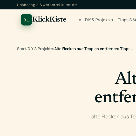
Unabhängig & werbefrei kuratiert
KlickKiste
DIY & Projekte
Tipps & V
Start
/
DIY & Projekte
/
Alte Flecken aus Teppich entfernen: Tipps…
Al
entfe
alte Flecken aus Te