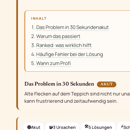
INHALT
Das Problem in 30 Sekundenakut
Warum das passiert
Ranked: was wirklich hilft
Häufige Fehler bei der Lösung
Wann zum Profi
Das Problem in 30 Sekunden
AKUT
Alte Flecken auf dem Teppich sind nicht nur u
kann frustrierend und zeitaufwendig sein.
🛠
⚡
🔴
Akut
🧩
3 Ursachen
5 Lösungen
Sch