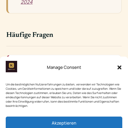
2024
Häufige Fragen
＋
Wie lange hält die Terrassenfarbe?
Manage Consent
Eine gute Terrassenfarbe hält in der
Regel 3-5 Jahre, je nach Witterung und
Um die bestmöglichen Nutzererfahrungen zu bieten, verwenden wir Technologien wie
Cookies, um Geräteinformationen zu speichern und/oder darauf zuzugreifen. Wenn Sie
Pflege.
diesen Technologien zustimmen, erlauben Sie uns, Daten wie das Surfverhalten oder
eindeutige Kennungen auf dieser Website zu verarbeiten. Wenn Sie nicht zustimmen
oder Ihre Einwilligung widerrufen, kann dies bestimmte Funktionen und Eigenschaften
beeinträchtigen.
Kann ich auch andere Holzarten
＋
verwenden?
Akzeptieren