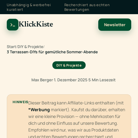
Unabhängig & werbefrei
Recherchiert aus echten
kuratiert
Bewertungen
KlickKiste
Newsletter
Start
/
DIY & Projekte
/
3 Terrassen-DIYs für gemütliche Sommer-Abende
DIY & Projekte
Max Berger
·
1. Dezember 2025
·
5 Min Lesezeit
HINWEIS
Dieser Beitrag kann Affiliate-Links enthalten (mit
*Werbung
markiert). Kaufst du darüber, erhalten
wir eine kleine Provision — ohne Mehrkosten für
dich und ohne Einfluss auf unsere Bewertung.
Empfohlen wird nur, was wir aus Produktdaten
und echten Bewertungen recherchiert und