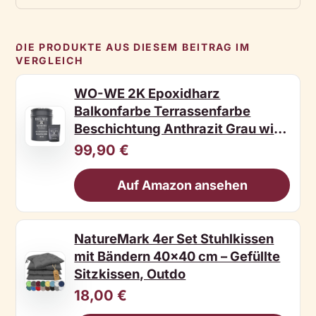
DIE PRODUKTE AUS DIESEM BEITRAG IM
VERGLEICH
WO-WE 2K Epoxidharz
Balkonfarbe Terrassenfarbe
Beschichtung Anthrazit Grau wie
R
99,90 €
Auf Amazon ansehen
NatureMark 4er Set Stuhlkissen
mit Bändern 40x40 cm – Gefüllte
Sitzkissen, Outdo
18,00 €