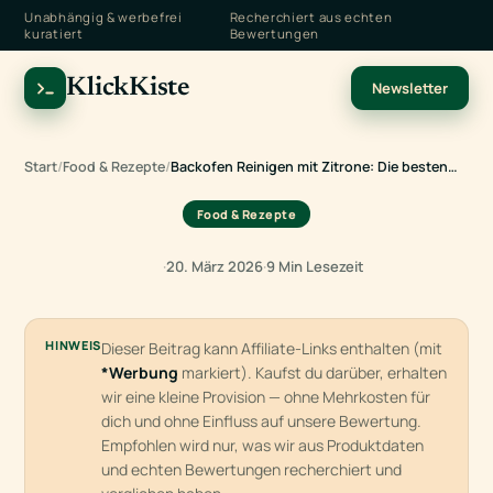
Unabhängig & werbefrei
Recherchiert aus echten
kuratiert
Bewertungen
KlickKiste
Newsletter
Start
/
Food & Rezepte
/
Backofen Reinigen mit Zitrone: Die besten…
Food & Rezepte
·
20. März 2026
·
9 Min Lesezeit
HINWEIS
Dieser Beitrag kann Affiliate-Links enthalten (mit
*Werbung
markiert). Kaufst du darüber, erhalten
wir eine kleine Provision — ohne Mehrkosten für
dich und ohne Einfluss auf unsere Bewertung.
Empfohlen wird nur, was wir aus Produktdaten
und echten Bewertungen recherchiert und