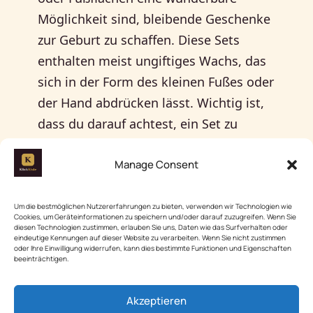
Möglichkeit sind, bleibende Geschenke
zur Geburt zu schaffen. Diese Sets
enthalten meist ungiftiges Wachs, das
sich in der Form des kleinen Fußes oder
der Hand abdrücken lässt. Wichtig ist,
dass du darauf achtest, ein Set zu
wählen, das eine detaillierte Anleitung
Manage Consent
und ausreichend Wachs bietet — viele
Nutzer berichten von einer
Materialmenge, die für mehrere
Um die bestmöglichen Nutzererfahrungen zu bieten, verwenden wir Technologien wie
Cookies, um Geräteinformationen zu speichern und/oder darauf zuzugreifen. Wenn Sie
Abdrücke reicht. Bei der Auswahl der
diesen Technologien zustimmen, erlauben Sie uns, Daten wie das Surfverhalten oder
eindeutige Kennungen auf dieser Website zu verarbeiten. Wenn Sie nicht zustimmen
Farbe empfiehlt sich ein sanftes Pastell,
oder Ihre Einwilligung widerrufen, kann dies bestimmte Funktionen und Eigenschaften
beeinträchtigen.
das zu der zarten Haut des Babys passt.
Am besten wird der Abdruck in einem
Akzeptieren
schlichten Rahmen präsentiert, um die