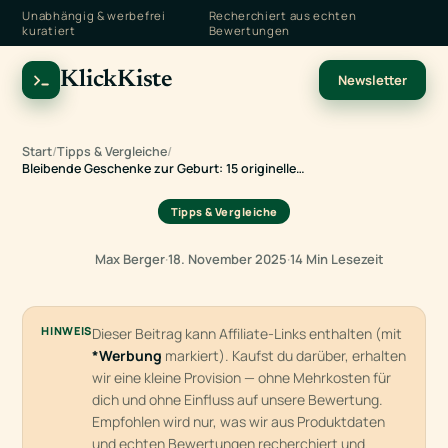
Unabhängig & werbefrei
Recherchiert aus echten
kuratiert
Bewertungen
KlickKiste
Newsletter
Start
/
Tipps & Vergleiche
/
Bleibende Geschenke zur Geburt: 15 originelle…
Tipps & Vergleiche
Max Berger
·
18. November 2025
·
14 Min Lesezeit
HINWEIS
Dieser Beitrag kann Affiliate-Links enthalten (mit
*Werbung
markiert). Kaufst du darüber, erhalten
wir eine kleine Provision — ohne Mehrkosten für
dich und ohne Einfluss auf unsere Bewertung.
Empfohlen wird nur, was wir aus Produktdaten
und echten Bewertungen recherchiert und