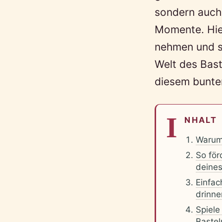
sondern auch
Momente. Hier
nehmen und si
Welt des Bast
diesem bunte
I
NHALT
Warum 
So för
deines
Einfac
drinn
Spiele
Bastel