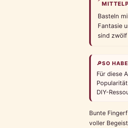
MITTEL
Basteln mi
Fantasie u
sind zwölf
🔎
SO HABE
Für diese 
Popularitä
DIY-Ressou
Bunte Fingerf
voller Begeis