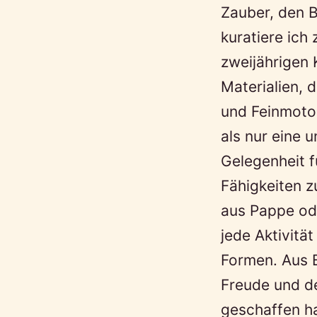
Zauber, den Ba
kuratiere ich
zweijährigen 
Materialien, 
und Feinmotor
als nur eine 
Gelegenheit f
Fähigkeiten z
aus Pappe ode
jede Aktivitä
Formen. Aus B
Freude und de
geschaffen ha