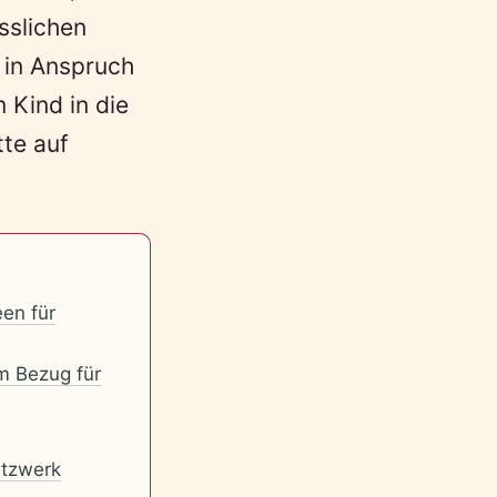
sslichen
t in Anspruch
 Kind in die
tte auf
een für
m Bezug für
tzwerk