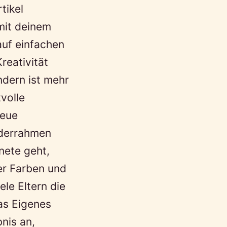
tikel
 mit deinem
auf einfachen
reativität
ndern ist mehr
volle
neue
lderrahmen
nete geht,
der Farben und
le Eltern die
as Eigenes
nis an,