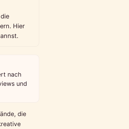
 die
ern. Hier
kannst.
ert nach
eviews und
Hände, die
kreative