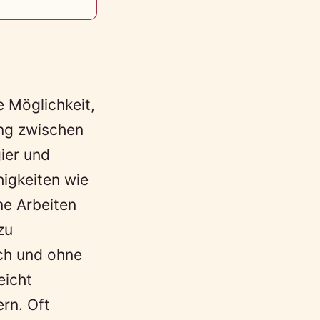
e Möglichkeit,
ung zwischen
ier und
higkeiten wie
me Arbeiten
zu
ch und ohne
eicht
rn. Oft