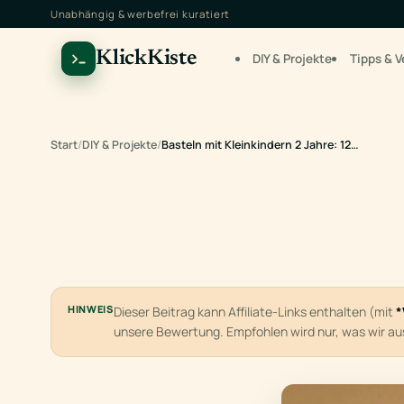
Unabhängig & werbefrei kuratiert
KlickKiste
DIY & Projekte
Tipps & V
Start
/
DIY & Projekte
/
Basteln mit Kleinkindern 2 Jahre: 12…
HINWEIS
Dieser Beitrag kann Affiliate-Links enthalten (mit
*
unsere Bewertung. Empfohlen wird nur, was wir a